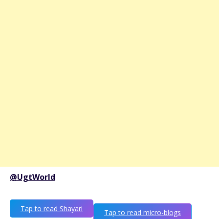
@UgtWorld
Tap to read Shayari
Tap to read micro-blogs