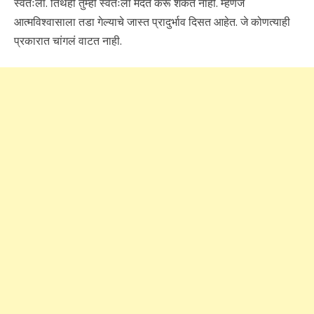
स्वतःला. तिथेही तुम्ही स्वतःला मदत करू शकत नाही. म्हणजे
आत्मविश्वासाला तडा गेल्याचे जास्त प्रादुर्भाव दिसत आहेत. जे कोणत्याही
प्रकारात चांगलं वाटत नाही.