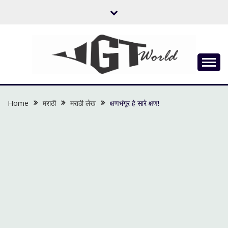
Skip
to
content
Flow of Emotion
UGTWORLD
Home
मराठी
मराठी लेख
क्षणभंगूर हे सारे क्षण!