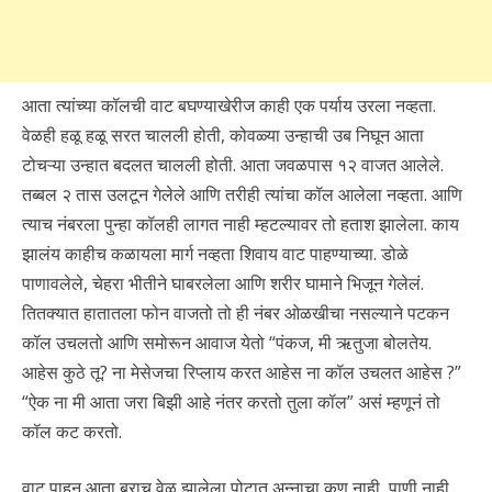
आता त्यांच्या कॉलची वाट बघण्याखेरीज काही एक पर्याय उरला नव्हता.
वेळही हळू हळू सरत चालली होती, कोवळ्या उन्हाची उब निघून आता
टोचऱ्या उन्हात बदलत चालली होती. आता जवळपास १२ वाजत आलेले.
तब्बल २ तास उलटून गेलेले आणि तरीही त्यांचा कॉल आलेला नव्हता. आणि
त्याच नंबरला पुन्हा कॉलही लागत नाही म्हटल्यावर तो हताश झालेला. काय
झालंय काहीच कळायला मार्ग नव्हता शिवाय वाट पाहण्याच्या. डोळे
पाणावलेले, चेहरा भीतीने घाबरलेला आणि शरीर घामाने भिजून गेलेलं.
तितक्यात हातातला फोन वाजतो तो ही नंबर ओळखीचा नसल्याने पटकन
कॉल उचलतो आणि समोरून आवाज येतो “पंकज, मी ऋतुजा बोलतेय.
आहेस कुठे तू? ना मेसेजचा रिप्लाय करत आहेस ना कॉल उचलत आहेस ?”
“ऐक ना मी आता जरा बिझी आहे नंतर करतो तुला कॉल” असं म्हणूनं तो
कॉल कट करतो.
वाट पाहून आता बराच वेळ झालेला पोटात अन्नाचा कण नाही, पाणी नाही