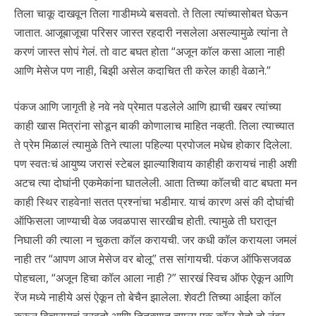
तिला चाकू दाखवून तिला गाडीमध्ये बसवतो. ते तिला त्यांच्यासोबत घेऊन
जातात. आजूबाजूचा परिसर जास्त रहदारी नसलेला असल्यामुळे त्यांना ते
करणं जास्त सोपं गेलं. तो वाट बघत होता “अजून कॉल कसा आला नाही
आणि मेसेज पण नाही, बिझी असेल कदाचित ती करेल काही वेळाने.”
पंकज आणि जागृती हे नवे नवे प्रेमात पडलेले आणि ह्याची खबर त्यांच्या
काही खास मित्रांना सोडून बाकी कोणालाच माहित नव्हती. तिला त्याच्यात
ते प्रेम मिळालं त्यामुळे तिने त्याला पहिल्या प्रपोजल मधेच होकार दिलेला.
पण स्वतःचं आयुष्य जरासं स्टेबल झाल्याशिवाय काहीही करायचं नाही अशी
अटच त्या दोघांनी एकमेकांना घातलेली. आता तिच्या कॉलची वाट बघता मन
काही स्थिर राहवेना! सतत प्रश्नांचा भडीमार. याचं कारण असं की दोघांची
ऑफिसला जाण्याची वेळ जवळपास सारखीच होती. त्यामुळे ती घरातून
निघाली की त्याला न चुकता कॉल करायची. जर कधी कॉल करायला जमलं
नाही तर “आपण आज मेसेज वर बोलू” तस सांगायची. पंकज ऑफिसजवळ
पोहचला, “अजून हिचा कॉल आला नाही ?” सारखं स्विच ऑफ ऐकून आणि
रेंज मध्ये नाहीये असं ऐकून तो बेचैन झालेला. शेवटी तिच्या आईला कॉल
करून विचारायचं ठरवतो आणि तितक्यात त्याला एक कॉल येतो तो नंबर