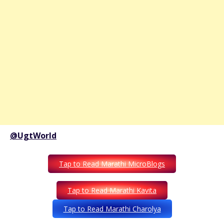
@UgtWorld
Tap to Read Marathi MicroBlogs
Tap to Read Marathi Kavita
Tap to Read Marathi Charolya