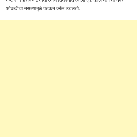
ओळखीचा नसल्यामुळे पटकन कॉल उचलतो.