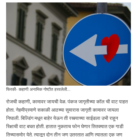
फिरकी- कहाणी अनामिक गोष्टीत हरवलेली…
रोजची कहाणी, कामावर जायची वेळ. पंकज जागृतीच्या कॉल ची वाट पाहत
होता. नेहमीप्रमाणे सकाळी आठच्या सुमारास जागृती कामावर जायला
निघाली. बिल्डिंग मधून बाहेर येऊन ती रस्त्याच्या साईडला उभी राहून
रिक्षाची वाट बघत होती. हातात नुकताच फोन घेणार तितक्यात एक गाडी
तिच्यासमोर येते. त्यातून दोन तीन जण उतरतात आणि त्यातला एक जण