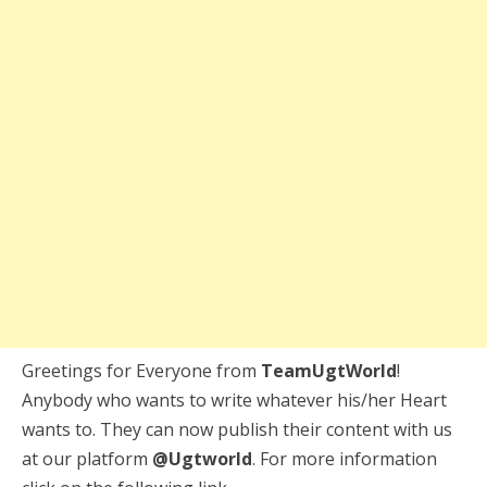
Greetings for Everyone from
TeamUgtWorld
!
Anybody who wants to write whatever his/her Heart
wants to. They can now publish their content with us
at our platform
@Ugtworld
. For more information