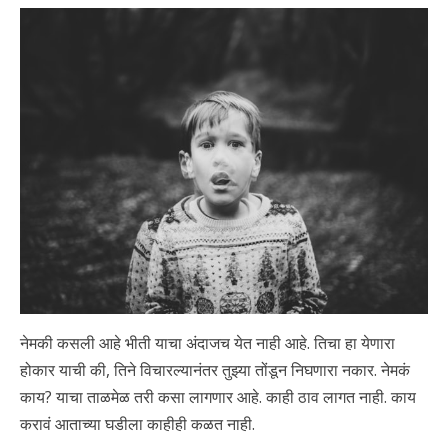
नेमकी कसली आहे भीती याचा अंदाजच येत नाही आहे. तिचा हा येणारा
होकार याची की, तिने विचारल्यानंतर तुझ्या तोंडून निघणारा नकार. नेमकं
काय? याचा ताळमेळ तरी कसा लागणार आहे. काही ठाव लागत नाही. काय
करावं आताच्या घडीला काहीही कळत नाही.