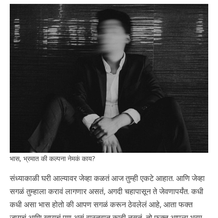
भास, भ्रमात की कल्पना नेमकं काय?
संध्याकाळी घरी आल्यावर जेव्हा कळतं आज तुम्ही एकटे आहात. आणि जेव्हा
सगळं तुम्हाला करावं लागणार असतं, अगदी चहापासून ते जेवणापर्यंत. कधी
कधी असा भास होतो की आपण सगळं करून ठेवलेलं आहे, आता फक्त
जायचं आणि खायचं पण असं वास्तवात काही नसतं, तो फक्त आपला भ्रम