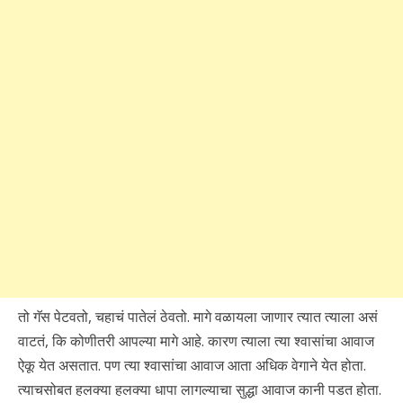
तो गॅस पेटवतो, चहाचं पातेलं ठेवतो. मागे वळायला जाणार त्यात त्याला असं
वाटतं, कि कोणीतरी आपल्या मागे आहे. कारण त्याला त्या श्वासांचा आवाज
ऐकू येत असतात. पण त्या श्वासांचा आवाज आता अधिक वेगाने येत होता.
त्याचसोबत हलक्या हलक्या धापा लागल्याचा सुद्धा आवाज कानी पडत होता.