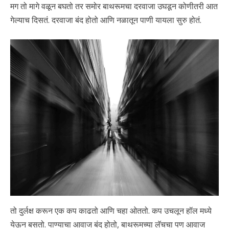
मग तो मागे वळून बघतो तर समोर बाथरूमचा दरवाजा उघडून कोणीतरी आत
गेल्याच दिसतं. दरवाजा बंद होतो आणि नळातून पाणी यायला सुरु होतं.
तो दुर्लक्ष करून एक कप काढतो आणि चहा ओततो. कप उचलून हॉल मध्ये
येऊन बसतो. पाण्याचा आवाज बंद होतो, बाथरूमच्या लॅचचा पण आवाज